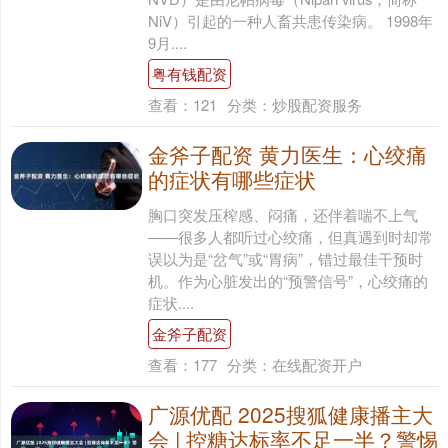
NiV）引起的一种人畜共患传染病。 1998年
9月....
粤有钱配资
查看：
121
分类：
炒股配资服务
金斧子配资 黄力医生：心绞痛
的症状有哪些症状
胸口突发压榨感、闷痛，还伴着喘不上气
——很多人都听过心绞痛，但真遇到时却常
误以为是“岔气”或“胃病”，错过最佳干预时
机。作为心脏发出的“预警信号”，心绞痛的
症状....
金斧子配资
查看：
177
分类：
在线配资开户
广源优配 2025搜狐健康播主大
会 | 控糖达标率不足一半？警惕