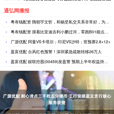
通弘网播报
粤有钱配资 隋朝宇文忻，和杨坚私交关系非常好，为何最后以谋反
粤有钱配资 摸着比亚迪吉利小鹏过河，零跑B01能点燃三厢纯电
广源优配 阿曼VS卡塔尔；印尼VS沙特；世预赛2.8+12+
盈富优配 台风红色预警！深圳紧急疏散转移26万人
盈富优配 鋑联控股(00459)发盈警 预期上半年权益持有人