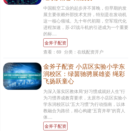
中国航空工业的起步并不算晚，但早期的发
展主要依赖外部技术支持，特别是在发动机
这一核心领域。九十年代初期，空军现代化
进程加速，苏-27战斗机的引进成为一个重要
的标....
金斧子配资
查看：
69
分类：
在线配资开户
金斧子配资 小店区实验小学东
润校区：绿茵驰骋展雄姿 绳彩
飞扬跃童心
为深入落实区教体局“好习惯成就好人生”行
为习惯养成教育要求，太原市小店区实验小
学东润校区以“五大习惯”为行动指南，以体
教融合为路径，精心构建“五育并举”的育人
体....
金斧子配资