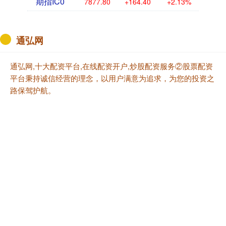
期指IC0
7877.80
+164.40
+2.13%
通弘网
通弘网,十大配资平台,在线配资开户,炒股配资服务②股票配资
平台秉持诚信经营的理念，以用户满意为追求，为您的投资之
路保驾护航。
话题标签
如何
广州
成都
小雪
完成
amp
quot
选择