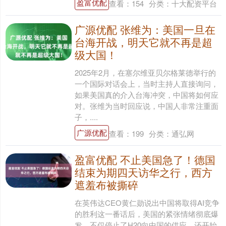
盈富优配
查看：
154
分类：
十大配资平台
广源优配 张维为：美国一旦在
台海开战，明天它就不再是超
级大国！
2025年2月，在塞尔维亚贝尔格莱德举行的
一个国际对话会上，当时主持人直接询问，
如果美国真的介入台海冲突，中国将如何应
对。张维为当时回应说，中国人非常注重面
子，....
广源优配
查看：
199
分类：
通弘网
盈富优配 不止美国急了！德国
结束为期四天访华之行，西方
遮羞布被撕碎
在英伟达CEO黄仁勋说出中国将取得AI竞争
的胜利这一番话后，美国的紧张情绪彻底爆
发。不仅停止了H20向中国的供应，还开始