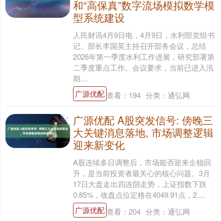
和“高保真”数字流场模拟数学模
型系统建设
人民财讯4月9日电，4月9日，水利部党组书
记、部长李国英主持召开部务会议，总结
2026年第一季度水利工作进展，研究部署第
二季度重点工作。会议要求，当前已进入汛
期....
广源优配
查看：
194
分类：
通弘网
广源优配 A股突发信号: 傍晚三
大关键消息落地, 市场调整逻辑
迎来新变化
A股连续多日调整后，市场能否迎来企稳回
升，是当前投资者最关心的核心问题。3月
17日大盘走出四连阴走势，上证指数下跌
0.85%，收盘点位定格在4049.91点，2....
广源优配
查看：
204
分类：
通弘网