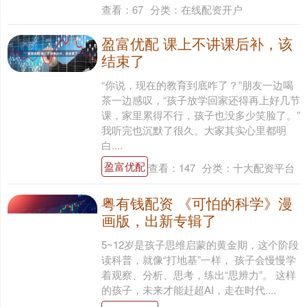
查看：
67
分类：
在线配资开户
盈富优配 课上不讲课后补，该
结束了
“你说，现在的教育到底咋了？”朋友一边喝
茶一边感叹，“孩子放学回家还得再上好几节
课，家里累得不行，孩子也没多少笑脸了。”
我听完也沉默了很久。大家其实心里都明
白....
盈富优配
查看：
147
分类：
十大配资平台
粤有钱配资 《可怕的科学》漫
画版，出新专辑了
5~12岁是孩子思维启蒙的黄金期，这个阶段
读科普，就像“打地基”一样， 孩子会慢慢学
着观察、分析、思考，练出“思辨力”。 这样
的孩子，未来才能赶超AI，走在时代....