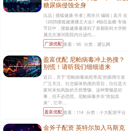
糖尿病侵蚀全身
出品 | 搜狐健康 作者 | 周亦川 编辑 | 袁月 在
《2025搜狐健康播主大会》#稳住血糖 专场
节目中，搜狐健康邀请到了首都医科大学附
属北京潞河医院内分泌代....
广源优配
查看：
95
分类：
通弘网
盈富优配 尼帕病毒冲上热搜？
别慌！请听我们细细道来
近日，关于“尼帕病毒病死率高”的新闻引发
广泛关注。社交媒体热搜的背后，往往是大
家对未知风险的天然警惕。这种警惕是好
事，但不必恐慌。尼帕病毒并非“突如其
来”，它早....
盈富优配
查看：
114
分类：
十大配资平台
金斧子配资 英特尔加入马斯克