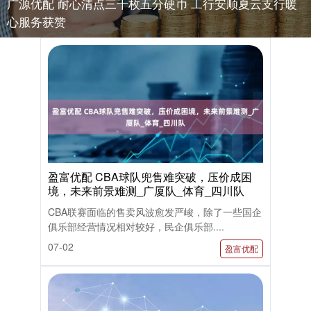
广源优配 耐心清点三千枚五分硬币 工行安顺夏云支行暖
心服务获赞
盈富优配 CBA球队兜售难突破，压价成困
境，未来前景难测_广厦队_体育_四川队
CBA联赛面临的售卖风波愈发严峻，除了一些国企
俱乐部经营情况相对较好，民企俱乐部....
07-02
盈富优配