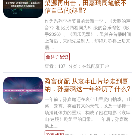
梁源再出击，田嘉瑞周笔畅不
信自己的演唱?
作为系列季播节目的最新一季，《天赐的声
音7》相比另两档同为S+级的音乐综艺《歌
手2026》、《国乐无双》，虽然在首播时间
上落后，未能先发制人，却绝对称得上后来
居....
金斧子配资
查看：
137
分类：
在线配资开户
盈富优配 从哀牢山片场走到戛
纳，孙嘉璐这一年经历了什么?
一年前，孙嘉璐还在哀牢山里爬山拍戏。 山
路、云雾、突如其来的天气，以及一场接一
场消耗体力的重戏，构成了她在电影《哀牢
山·迷境》剧组里的日常。 一年后，孙嘉璐
换上....
盈富优配