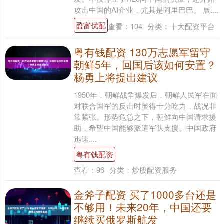
攻击中国的AI企业，尤其是阿里巴巴。 展....
盈富优配
查看：
104
分类：
十大配资平台
粤有钱配资 130万志愿军留守
朝鲜5年，回国后该如何安置？
杨勇上将提出建议
1950年，朝鲜战争爆发后，朝鲜人民军在面
对联合国军的反击时显得十分吃力，战况非
常紧张。形势危急之下，朝鲜向中国请求援
助，希望中国能够派遣军队支援。中国政府
迅速....
粤有钱配资
查看：
96
分类：
炒股配资服务
金斧子配资 买了1000多台还是
不够用！未来20年，中国还要
继续买俄罗斯航发