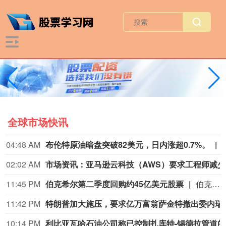
全球市场快讯
04:48 AM
布伦特原油暗盘突破82美元，日内涨超0.7%。
02:02 AM
市场资讯
11:45 PM
伯克希尔第二季度回购约45亿美元股票
伯克希尔第二季度斥资约45亿美元回购自身股票，并在期内买入近200亿美元股票，显示首席执行官阿贝尔正将公司庞大的现金储备更多投入市场。 伯克希尔第一季度开始回购股票，为一年多来的首次。阿贝尔今年早些时候表示，公司重新启动回购，是因为管理层认为股票的“内在价值”高于其市场价格。 CFRA Research分析师Cathy Seifert表示：“投资者会受到回购举措的鼓舞。这也是Greg接掌公司并彰显其主导地位的一种方式。” 此次股票回购为股东带来了自2021年以来规模最大的季度资本回报。伯克希尔第二季度现金储备降至3655亿美元，低于前一季度的约3970亿美元。
11:42 PM
特朗普加大施压，
10:14 PM
利比