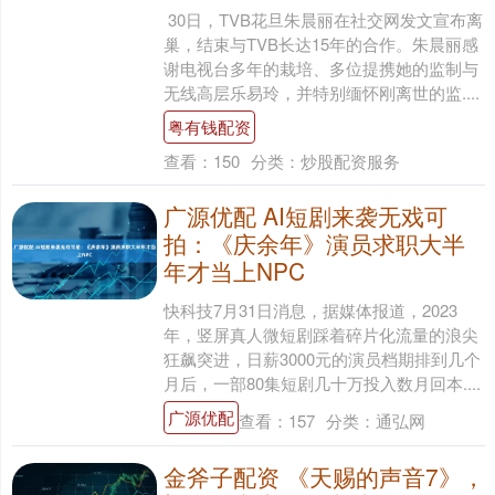
30日，TVB花旦朱晨丽在社交网发文宣布离
巢，结束与TVB长达15年的合作。朱晨丽感
谢电视台多年的栽培、多位提携她的监制与
无线高层乐易玲，并特别缅怀刚离世的监....
粤有钱配资
查看：
150
分类：
炒股配资服务
广源优配 AI短剧来袭无戏可
拍：《庆余年》演员求职大半
年才当上NPC
快科技7月31日消息，据媒体报道，2023
年，竖屏真人微短剧踩着碎片化流量的浪尖
狂飙突进，日薪3000元的演员档期排到几个
月后，一部80集短剧几十万投入数月回本....
广源优配
查看：
157
分类：
通弘网
金斧子配资 《天赐的声音7》，