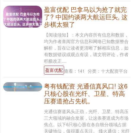
盈富优配 巴拿马以为抢了就完
了? 中国约谈两大航运巨头, 这
步棋太狠了
【阅读须知】：本文内容所有信息和数据，
均为作者查阅官方信息和网络已知数据整合
解析，旨在让读者更清晰了解相应信息，如
有数据错误或观点有误，请文明评论，作者
积极改正....
盈富优配
查看：
141
分类：
十大配资平台
粤有钱配资 光通信真风口! 这6
只核心股在光纤、卫星、特高
压赛道抢占先机。
光通信赛道风头正劲，光纤、卫星、特高压
三大领域的融合发展，让这条赛道成为市场
焦点。以下6只核心股在各自细分领域占据
关键地位，值得重点关注。 烽火通信：光纤