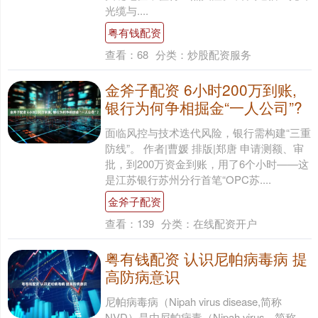
光缆与....
粤有钱配资
查看：
68
分类：
炒股配资服务
金斧子配资 6小时200万到账,
银行为何争相掘金“一人公司”?
面临风控与技术迭代风险，银行需构建“三重
防线”。 作者|曹媛 排版|郑唐 申请测额、审
批，到200万资金到账，用了6个小时——这
是江苏银行苏州分行首笔“OPC苏....
金斧子配资
查看：
139
分类：
在线配资开户
粤有钱配资 认识尼帕病毒病 提
高防病意识
尼帕病毒病（Nipah virus disease,简称
NVD）是由尼帕病毒（Nipah virus，简称