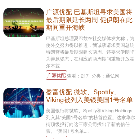
广源优配 巴基斯坦寻求美国将
最后期限延长两周 促伊朗在此
期间重开海峡
巴基斯坦总理夏巴兹在社交媒体发文称，为
使外交努力得以推进，我诚挚请求美国总统
特朗普将最后期限延长两周。还要求伊朗“作
为善意姿态，在相应的两周期间重新开放霍
尔木兹....
广源优配
查看：
217
分类：
通弘网
盈富优配 微软、Spotify、
Viking被列入美银美国1号名单
美国银行将微软、Spotify和Viking Holdings
列入其“美国1号名单”的榜首位置。这家华尔
街顶级投行向这三家公司投出了新的信任
票。 “美国1号名单....