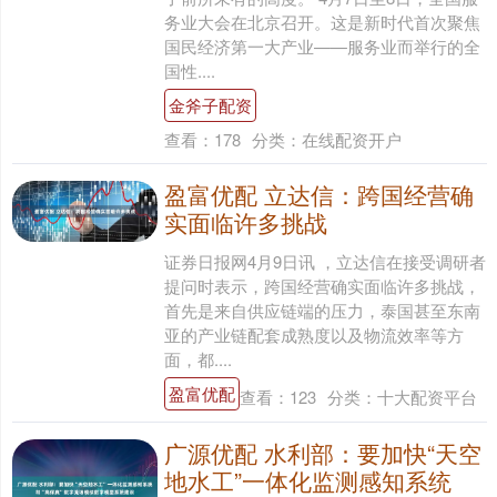
务业大会在北京召开。这是新时代首次聚焦
国民经济第一大产业——服务业而举行的全
国性....
金斧子配资
查看：
178
分类：
在线配资开户
盈富优配 立达信：跨国经营确
实面临许多挑战
证券日报网4月9日讯 ，立达信在接受调研者
提问时表示，跨国经营确实面临许多挑战，
首先是来自供应链端的压力，泰国甚至东南
亚的产业链配套成熟度以及物流效率等方
面，都....
盈富优配
查看：
123
分类：
十大配资平台
广源优配 水利部：要加快“天空
地水工”一体化监测感知系统