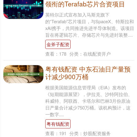
领衔的Terafab芯片合资项目
英特尔正式宣布加入马斯克旗下
的“Terafab”芯片项目，与SpaceX、特斯拉和
xAI携手，共同推进先进半导体制造。该项目
旨在将逻辑芯片、存储芯片与先进封装整....
金斧子配资
查看：
178
分类：
在线配资开户
粤有钱配资 中东石油日产量预
计减少900万桶
根据美国能源信息管理局（EIA）发布的
《短期能源展望》，伊拉克、沙特阿拉伯、
科威特、阿联酋、卡塔尔和巴林3月份原油
日产量合计减少750万桶。该机构预计，这
一数字....
粤有钱配资
查看：
191
分类：
炒股配资服务